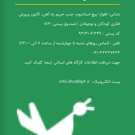
نشانی: اهواز؛ پیچ استادیوم، جنب حریم راه آهن، کانون پرورش
فکری کودکان و نوجوانان |صندوق پستی: ۸۱۳
کد پستی : 61346-93141
تلفن : (تماس روزهای شنبه تا چهار‌شنبه از ساعت 8 الی 13:00)
33337634-061
جهت دریافت اطلاعات کارگاه های استانی
اینجا
کلیک کنید
پست الکترونیک:
info.khz@kpf.ir