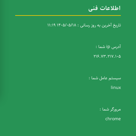
اطلاعات فنی
تاریخ آخرین به روز رسانی : 1405/05/18 11:19
آدرس ip شما :
216.73.217.105
سیستم عامل شما :
linux
مرورگر شما :
chrome